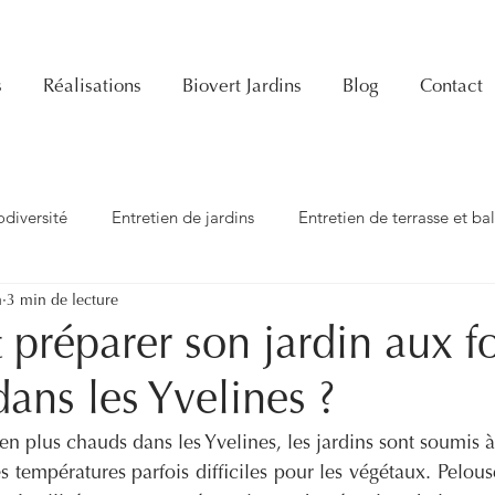
s
Réalisations
Biovert Jardins
Blog
Contact
odiversité
Entretien de jardins
Entretien de terrasse et ba
n
3 min de lecture
Jardinage
Famille
DIY
Création de jardins
réparer son jardin aux fo
dans les Yvelines ?
 en plus chauds dans les Yvelines, les jardins sont soumis à
s températures parfois difficiles pour les végétaux. Pelouse