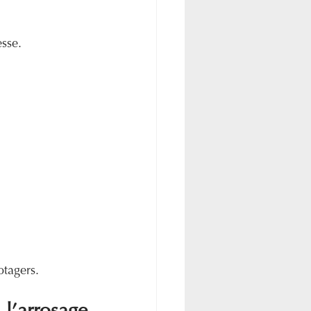
esse.
otagers.