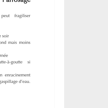
rrosage 
ut fragiliser 
e soir
fond mais moins 
urnée
te-à-goutte si 
un enracinement 
gaspillage d’eau.