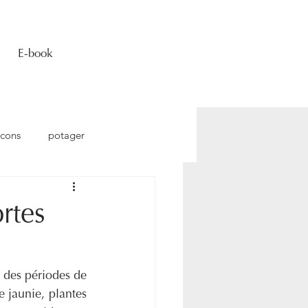
E-book
Contactez-nous : 06 19 58 28 76
lcons
potager
Pelouse
Plantation
rtes
 des périodes de 
 jaunie, plantes 