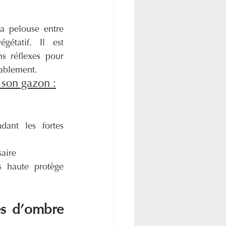
a pelouse entre 
étatif. Il est 
s réflexes pour 
rablement.
 son gazon :
dant les fortes 
aire
 haute protège 
s d’ombre 