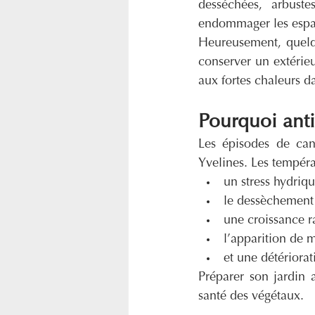
desséchées, arbuste
endommager les espac
Heureusement, quelqu
conserver un extérie
aux fortes chaleurs da
Pourquoi antic
Les épisodes de can
Yvelines. Les tempér
un stress hydriqu
le dessèchement 
une croissance ra
l’apparition de 
et une détériora
Préparer son jardin a
santé des végétaux.