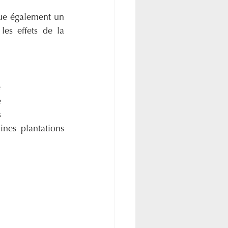
ue également un 
les effets de la 
e
e
s
nes plantations 