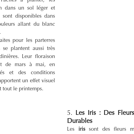
Faciles à planter, les 
n dans un sol léger et 
s sont disponibles dans 
uleurs allant du blanc 
.
aites pour les parterres 
 se plantent aussi très 
inières. Leur floraison 
nt de mars à mai, en 
tés et des conditions 
apportent un effet visuel 
 tout le printemps.
5. 
Les Iris : Des Fleurs
Durables
Les 
iris
 sont des fleurs ma