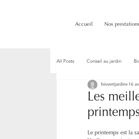
Accueil
Nos prestation
All Posts
Conseil au jardin
Bi
biovertjardins
16 av
Arrosage au jardin
écologie
Les meille
printemps
Taille au jardin