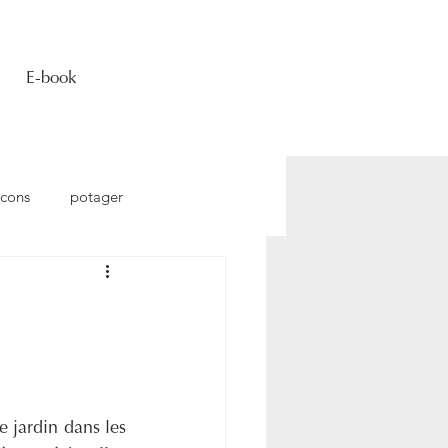
E-book
Contactez-nous : 06 19 58 28 76
lcons
potager
Pelouse
Plantation
Le printemps est la saison idéale pour apporter de la couleur et de la vie à votre jardin dans les 