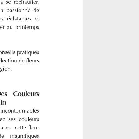
 se réchauffer, 
un passionné de 
 éclatantes et 
ter au printemps 
seils pratiques 
ection de fleurs 
égion.
es Couleurs 
din
 incontournables 
ec ses couleurs 
ses, cette fleur 
e magnifiques 