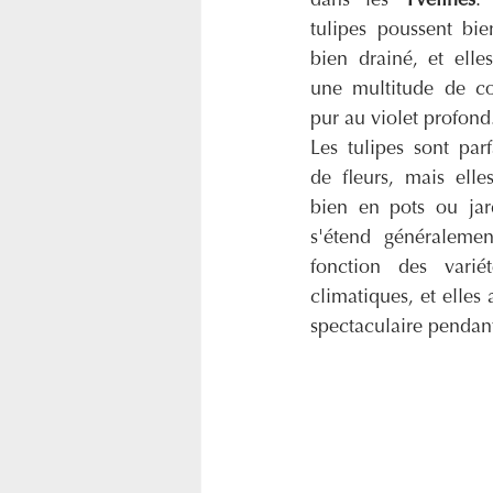
dans les 
Yvelines
. 
tulipes poussent bie
bien drainé, et elle
une multitude de co
pur au violet profond
Les tulipes sont parf
de fleurs, mais elles
bien en pots ou jard
s'étend généraleme
fonction des varié
climatiques, et elles 
spectaculaire pendant