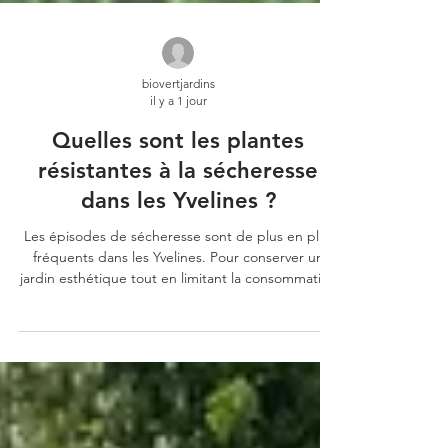
biovertjardins
il y a 1 jour
Quelles sont les plantes
résistantes à la sécheresse
dans les Yvelines ?
Les épisodes de sécheresse sont de plus en plus
fréquents dans les Yvelines. Pour conserver un
jardin esthétique tout en limitant la consommation
d'eau, il est essentiel de choisir des végétaux
adaptés au climat local. Voici une sélection de
plantes particulièrement résistantes aux fortes
chaleurs. 1. La lavande Très résistante au soleil, la
lavande offre une floraison parfumée tout l'été