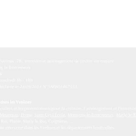
 Yvelines (78), entretien et aménagement de jardins sur mesure.
ny le Bretonneux
76
 vendredi 8h - 18h
e déclarée le 24/09/2014 N°SAP804467553
dans les Yvelines
uliers et les professionnels pour la création, l'aménagement et l'entretien
,
Maurepas
,
Poissy
,
Saint-Cyr-l'École
,
Montigny-le-Bretonneux
,
Marly-le-R
oi, Plaisir, Marly le Roi, Coignières ...
i intervenir dans les Yvelines et les départements limitrophes.