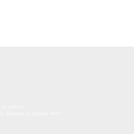
 de jardins à :
oi
,
Élancourt
,
Le Chesnay
, Jouars