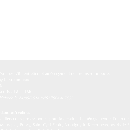
 Yvelines (78), entretien et aménagement de jardins sur mesure.
ny le Bretonneux
76
 vendredi 8h - 18h
e déclarée le 24/09/2014 N°SAP804467553
dans les Yvelines
uliers et les professionnels pour la création, l'aménagement et l'entretien
,
Maurepas
,
Poissy
,
Saint-Cyr-l'École
,
Montigny-le-Bretonneux
,
Marly-le-R