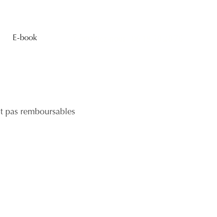
E-book
Contactez-nous : 06 19 58 28 76
nt pas remboursables