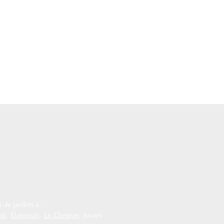
 de jardins à :
oi
,
Élancourt
,
Le Chesnay
, Jouars