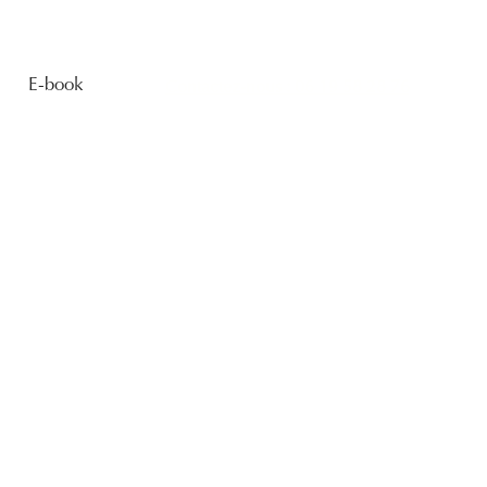
E-book
Contactez-nous : 06 19 58 28 76