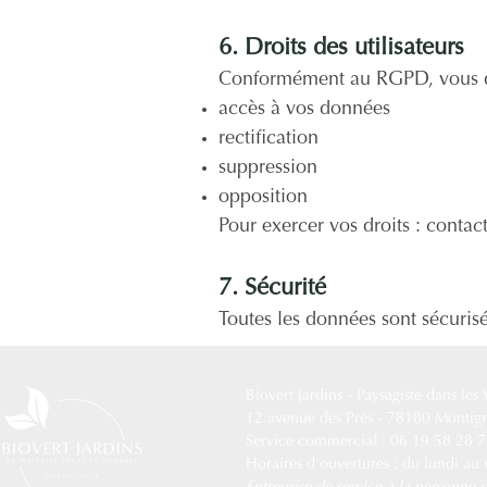
6. Droits des utilisateurs
Conformément au RGPD, vous dis
accès à vos données
rectification
suppression
opposition
Pour exercer vos droits : contact
7. Sécurité
Toutes les données sont sécurisé
Biovert Jardins -
Paysagiste dans les
12 avenue des Prés - 78180 Montig
Service commercial : 06 19 58 28 
Horaires d'ouvertures : du lundi au