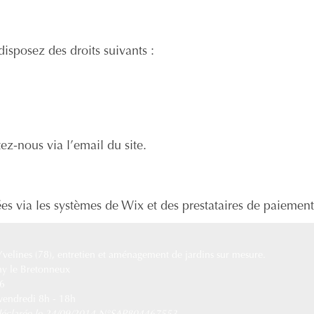
posez des droits suivants :
ez-nous via l’email du site.
es via les systèmes de Wix et des prestataires de paiement
 Yvelines (78), entretien et aménagement de jardins sur mesure.
ny le Bretonneux
76
 vendredi 8h - 18h