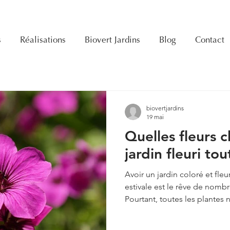
s
Réalisations
Biovert Jardins
Blog
Contact
biovertjardins
19 mai
Quelles fleurs c
jardin fleuri tou
Avoir un jardin coloré et fleu
estivale est le rêve de nomb
Pourtant, toutes les plantes 
chaleurs ni une floraison pr