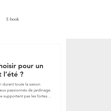
E-book
Contactez-nous : 06 19 58 28 76
hoisir pour un
t l’été ?
ri durant toute la saison
reux passionnés de jardinage.
ne supportent pas les fortes
olongée.