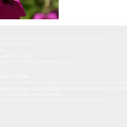
 Yvelines (78), entretien et aménagement de jardins sur mesure.
ny le Bretonneux
76
 vendredi 8h - 18h
e déclarée le 24/09/2014 N°SAP804467553
dans les Yvelines
uliers et les professionnels pour la création, l'aménagement et l'entretien
,
Maurepas
,
Poissy
,
Saint-Cyr-l'École
,
Montigny-le-Bretonneux
,
Marly-le-R
oi, Plaisir, Marly le Roi, Coignières ...
i intervenir dans les Yvelines et les départements limitrophes.