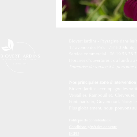
Biovert Jardins -
Paysagiste dans les
12 avenue des Prés - 78180 Montig
Service commercial : 06 19 58 28 
Horaires d'ouvertures : du lundi au
Entreprise de service à la personn
Nos principales zone d'intervention 
Biovert Jardins accompagne les partic
Versailles
,
Rambouillet
,
Chevreuse
Pontchartrain, Guyancourt, Noisy le R
Plus globalement, nous pouvons auss
Politique de confidentialité
Conditions générales de vente
RGPD