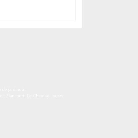
 de jardins à :
oi
,
Élancourt
,
Le Chesnay
, Jouars