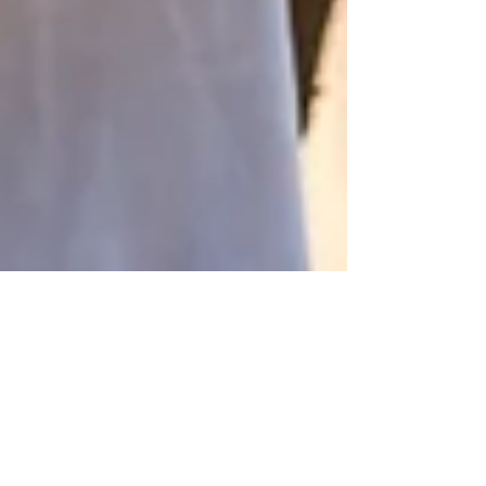
biovertjardins
17 sept. 2025