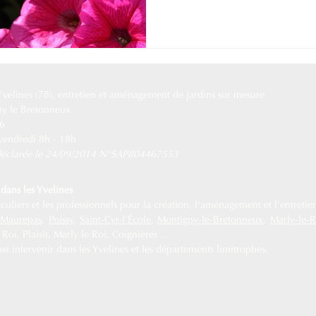
 Yvelines (78), entretien et aménagement de jardins sur mesure.
ny le Bretonneux
76
 vendredi 8h - 18h
e déclarée le 24/09/2014 N°SAP804467553
dans les Yvelines
uliers et les professionnels pour la création, l'aménagement et l'entretien
,
Maurepas
,
Poissy
,
Saint-Cyr-l'École
,
Montigny-le-Bretonneux
,
Marly-le-R
oi, Plaisir, Marly le Roi, Coignières ...
i intervenir dans les Yvelines et les départements limitrophes.