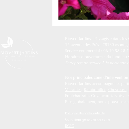
Biovert Jardins -
Paysagiste dans les
12 avenue des Prés - 78180 Montig
Service commercial : 06 19 58 28 
Horaires d'ouvertures : du lundi au
Entreprise de service à la personn
Nos principales zone d'intervention 
Biovert Jardins accompagne les partic
Versailles
,
Rambouillet
,
Chevreuse
Pontchartrain, Guyancourt, Noisy le R
Plus globalement, nous pouvons auss
Politique de confidentialité
Conditions générales de vente
RGPD