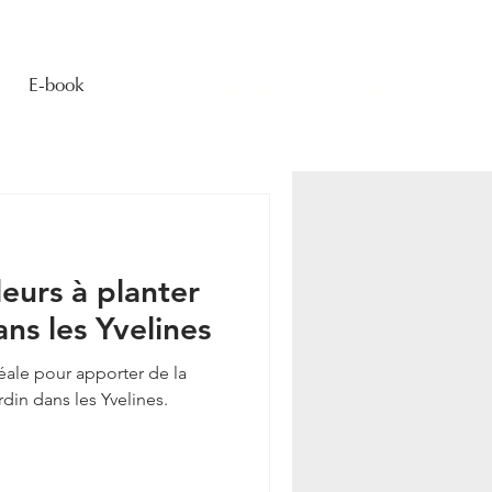
E-book
Contactez-nous : 06 19 58 28 76
leurs à planter
ns les Yvelines
déale pour apporter de la
ardin dans les Yvelines.