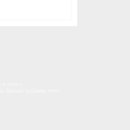
 de jardins à :
oi
,
Élancourt
,
Le Chesnay
, Jouars