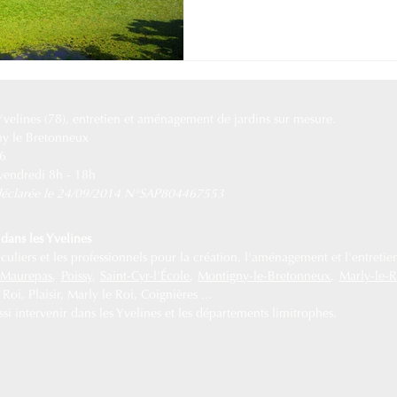
 Yvelines (78), entretien et aménagement de jardins sur mesure.
ny le Bretonneux
76
 vendredi 8h - 18h
e déclarée le 24/09/2014 N°SAP804467553
dans les Yvelines
uliers et les professionnels pour la création, l'aménagement et l'entretien
,
Maurepas
,
Poissy
,
Saint-Cyr-l'École
,
Montigny-le-Bretonneux
,
Marly-le-R
oi, Plaisir, Marly le Roi, Coignières ...
i intervenir dans les Yvelines et les départements limitrophes.