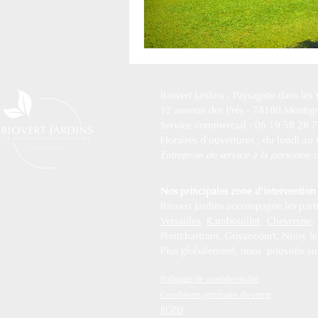
Biovert Jardins -
Paysagiste dans les
12 avenue des Prés - 78180 Montig
Service commercial : 06 19 58 28 
Horaires d'ouvertures : du lundi au
Entreprise de service à la personn
Nos principales zone d'intervention 
Biovert Jardins accompagne les partic
Versailles
,
Rambouillet
,
Chevreuse
Pontchartrain, Guyancourt, Noisy le R
Plus globalement, nous pouvons auss
Politique de confidentialité
Conditions générales de vente
RGPD