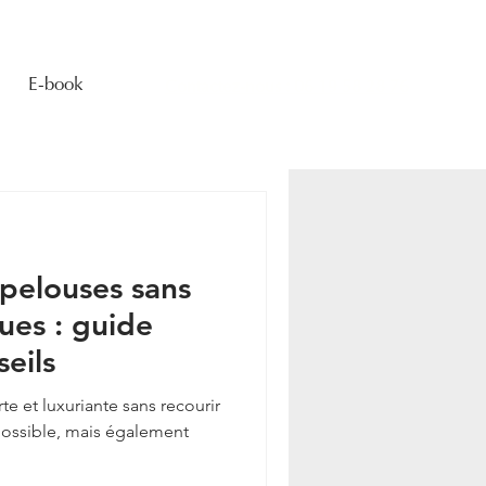
E-book
Contactez-nous : 06 19 58 28 76
 pelouses sans
ues : guide
eils
te et luxuriante sans recourir
possible, mais également