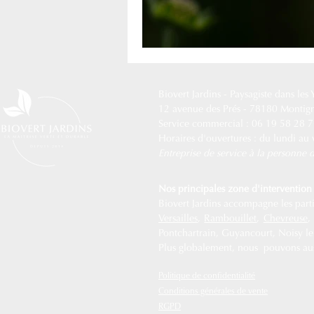
Biovert Jardins -
Paysagiste dans les
12 avenue des Prés - 78180 Montig
Service commercial : 06 19 58 28 
Horaires d'ouvertures : du lundi au
Entreprise de service à la personn
Nos principales zone d'intervention 
Biovert Jardins accompagne les partic
Versailles
,
Rambouillet
,
Chevreuse
Pontchartrain, Guyancourt, Noisy le R
Plus globalement, nous pouvons auss
Politique de confidentialité
Conditions générales de vente
RGPD