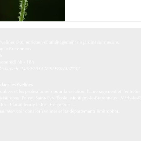
 Yvelines (78), entretien et aménagement de jardins sur mesure.
ny le Bretonneux
76
 vendredi 8h - 18h
e déclarée le 24/09/2014 N°SAP804467553
dans les Yvelines
uliers et les professionnels pour la création, l'aménagement et l'entretien
,
Maurepas
,
Poissy
,
Saint-Cyr-l'École
,
Montigny-le-Bretonneux
,
Marly-le-R
oi, Plaisir, Marly le Roi, Coignières ...
i intervenir dans les Yvelines et les départements limitrophes.