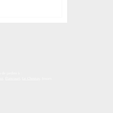
 de jardins à :
oi
,
Élancourt
,
Le Chesnay
, Jouars