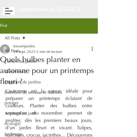
Contactez-nous : 06 19 58 28 76
Post
All Posts
biovertjardins
All Posts
24 sept. 2025
2 min de lecture
Quels bulbes planter en
Conseil au jardin
automne pour un printemps
Biodiversité
fleuri ?
Entretien de jardins
L’automne est la saison idéale pour 
Entretien de terrasse et balcons
préparer un printemps éclatant de 
potager
couleurs. Planter des bulbes entre 
septembre et novembre permet de 
Arrosage au jardin
profiter, dès les premiers beaux jours, 
écologie
d’un jardin fleuri et vivant. Tulipes, 
Jardinage
narcisses, crocus, jacinthes… Découvrons 