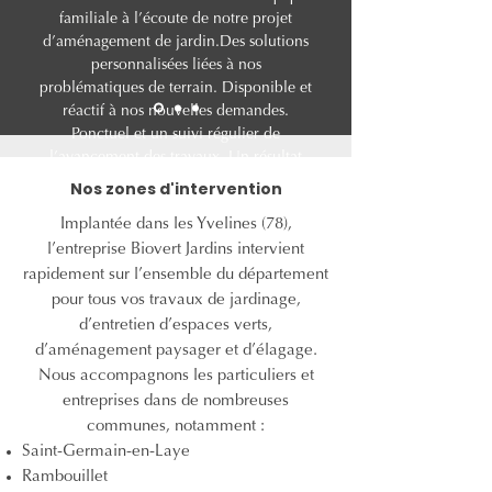
familiale à l’écoute de notre projet
d’aménagement de jardin.Des solutions
personnalisées liées à nos
problématiques de terrain. Disponible et
réactif à nos nouvelles demandes.
Ponctuel et un suivi régulier de
l’avancement des travaux. Un résultat
qui dépasse nos attentes. Un grand
Nos zones d'intervention
merci !
Implantée dans les Yvelines (78),
l’entreprise Biovert Jardins intervient
rapidement sur l’ensemble du département
pour tous vos travaux de jardinage,
d’entretien d’espaces verts,
d’aménagement paysager et d’élagage.
Nous accompagnons les particuliers et
entreprises dans de nombreuses
communes, notamment :
Saint-Germain-en-Laye
Rambouillet