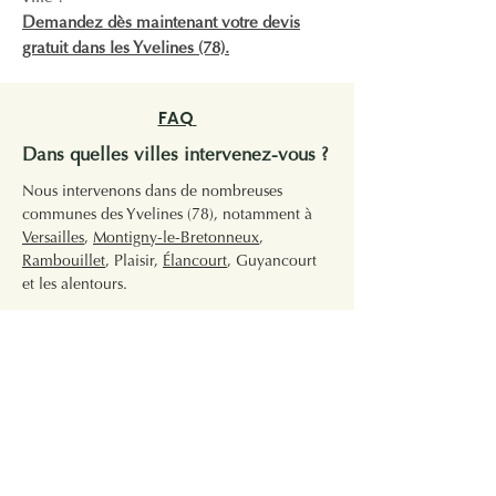
Demandez dès maintenant votre devis
gratuit dans les Yvelines (78).
FAQ
Dans quelles villes intervenez-vous ?​
Nous intervenons dans de nombreuses
communes des Yvelines (78), notamment à
Versailles
,
Montigny-le-Bretonneux
,
Rambouillet
, Plaisir,
Élancourt
, Guyancourt
et les alentours.
Proposez-vous des contrats
d’entretien ?​
Oui, nous proposons des
contrats d’entretien
réguliers adaptés à vos besoins : entretien
hebdomadaire, mensuel ou ponctuel selon la
saison et la taille de votre jardin.