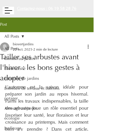
Contactez-nous : 06 19 58 28 76
Post
All Posts
biovertjardins
All Posts
22 oct. 2025
2 min de lecture
Tailler ses arbustes avant
Conseil au jardin
l'hiver : les bons gestes à
Biodiversité
adopter
Entretien de jardins
L’automne est la saison idéale pour 
Entretien de terrasse et balcons
préparer son jardin au repos hivernal. 
potager
Parmi les travaux indispensables, la taille 
des arbustes joue un rôle essentiel pour 
Arrosage au jardin
favoriser leur santé, leur floraison et leur 
écologie
croissance au printemps. Mais comment 
Jardinage
bien s’y prendre ? Dans cet article, 